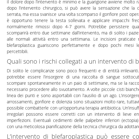
Il dolore dopo l’intervento è minimo e la guarigione avviene molto r
dopo l’intervento chirurgico, si può avere la sensazione che la c
serrata, ma essa svanisce una volta scomparso il gonfiore post operat
è opportuno tenere la testa sollevata e applicare impacchi fred
normalmente rimossi dopo 4-7 giorni. Potrebbe persistere qu
scomparirà entro due settimane dall’intervento, ma di solito i pazie
alle normali attività entro una settimana. Le incisioni praticate 
blefaroplastica guariscono perfettamente e dopo pochi mesi le
percettibili.
Quali sono i rischi collegati a un intervento di 
Di solito le complicanze sono poco frequenti e di entità irrilevant
potrebbe essere l’insorgere di una raccolta di sangue sottocu
scompare spontaneamente in un paio di settimane, ma se la raccol
necessario procedere allo svuotamento. A volte piccole cisti bianc
linea dei punti e sono asportabili con l’ausilio di un ago. L’insorger
arrossamenti, gonfiore e dolenzia sono situazioni molto rare, tutta
possibile combatterle con un’opportuna terapia antibiotica. Un’insuf
irregolari possono essere corretti con un intervento di lieve ent
imperfezioni. Eventuali cedimenti delle palpebre inferiori (ectopi
con una meticolosa pianificazione della tecnica chirurgica da adottar
L’intervento di blefaroplastica può essere c