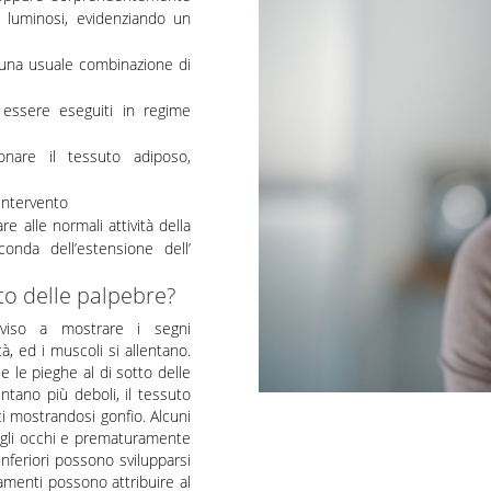
o luminosi, evidenziando un
o una usuale combinazione di
o essere eseguiti in regime
ionare il tessuto adiposo,
’intervento
e alle normali attività della
onda dell’estensione dell’
to delle palpebre?
viso a mostrare i segni
à, ed i muscoli si allentano.
e le pieghe al di sotto delle
ntano più deboli, il tessuto
ti mostrandosi gonfio. Alcuni
o gli occhi e prematuramente
nferiori possono svilupparsi
amenti possono attribuire al