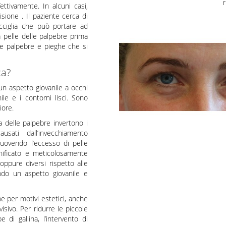
r
ttivamente. In alcuni casi,
sione . Il paziente cerca di
acciglia che può portare ad
 pelle delle palpebre prima
lle palpebre e pieghe che si
ca?
 un aspetto giovanile a occhi
ile e i contorni lisci. Sono
iore.
a delle palpebre invertono i
usati dall’invecchiamento
muovendo l’eccesso di pelle
nificato e meticolosamente
ppure diversi rispetto alle
ando un aspetto giovanile e
e per motivi estetici, anche
isivo. Per ridurre le piccole
di gallina, l’intervento di