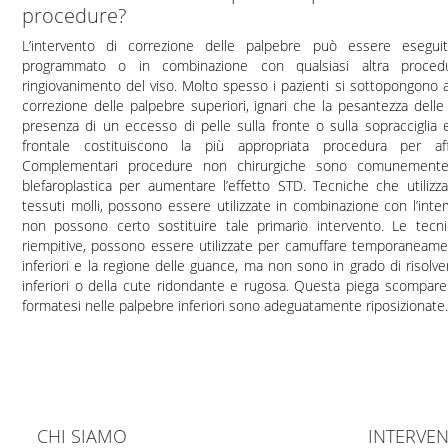
procedure?
L’intervento di correzione delle palpebre può essere esegu
programmato o in combinazione con qualsiasi altra proced
ringiovanimento del viso. Molto spesso i pazienti si sottopongono a
correzione delle palpebre superiori, ignari che la pesantezza delle
presenza di un eccesso di pelle sulla fronte o sulla sopracciglia e 
frontale costituiscono la più appropriata procedura per af
Complementari procedure non chirurgiche sono comunemente a
blefaroplastica per aumentare l’effetto STD. Tecniche che utilizz
tessuti molli, possono essere utilizzate in combinazione con l’inter
non possono certo sostituire tale primario intervento. Le tecn
riempitive, possono essere utilizzate per camuffare temporaneamen
inferiori e la regione delle guance, ma non sono in grado di risolve
inferiori o della cute ridondante e rugosa. Questa piega scompar
formatesi nelle palpebre inferiori sono adeguatamente riposizionate.
CHI SIAMO
INTERVEN