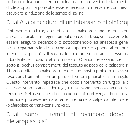
blefaroplastica può essere combinato a un intervento di rifaciment
di blefaroplastica potrebbe essere necessario intervenire con iniezi
agevolare la riduzione delle zampe di gallina.
Qual è la procedura di un intervento di blefaro
L’intervento di chirurgia estetica delle palpebre superiori ed infe
anestesia locale e in regime ambulatoriale. Tuttavia, se il paziente lo
essere eseguito sedandolo o sottoponendolo ad anestesia general
nella piega naturale della palpebra superiore e appena al di sotto
inferiore. La pelle è sollevata dalle strutture sottostanti, il tessu
ridondante, è riposizionato o rimosso . Quando necessario, per co
sotto gli occhi, i compartimenti del tessuto adiposo delle palpebre in
il bordo orbitale. La palpebra inferiore che mostra problemi di lassi
tesa correttamente con un punto di sutura praticato in un angolo d
Questo intervento impedisce che dopo l’intervento chirurgico la p
eccesso sono praticati dei tagli, i quali sono meticolosamente 
tensione. Nel caso che dalle palpebre inferiori venga rimosso s
rimozione può avvenire dalla parte interna della palpebra inferiore 
(blefaroplastica trans-congiuntivale).
Quali sono i tempi di recupero dopo 
blefaroplastica?