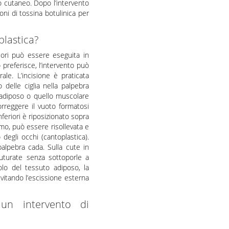
o cutaneo. Dopo l’intervento
oni di tossina botulinica per
plastica?
riori può essere eseguita in
 preferisce, l’intervento può
e. L’incisione è praticata
 delle ciglia nella palpebra
to adiposo o quello muscolare
rreggere il vuoto formatosi
feriori è riposizionato sopra
smo, può essere risollevata e
egli occhi (cantoplastica).
alpebra cada. Sulla cute in
suturate senza sottoporle a
olo del tessuto adiposo, la
evitando l’escissione esterna
un intervento di