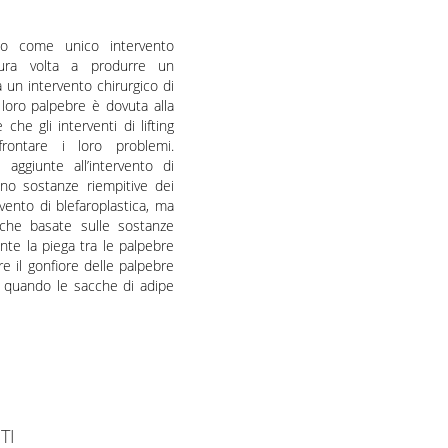
ito come unico intervento
ura volta a produrre un
 un intervento chirurgico di
 loro palpebre è dovuta alla
che gli interventi di lifting
frontare i loro problemi.
ggiunte all’intervento di
ano sostanze riempitive dei
vento di blefaroplastica, ma
iche basate sulle sostanze
te la piega tra le palpebre
re il gonfiore delle palpebre
e quando le sacche di adipe
TI