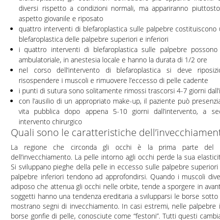
diversi rispetto a condizioni normali, ma appariranno piuttost
aspetto giovanile e riposato
quattro interventi di blefaroplastica sulle palpebre costituiscon
blefaroplastica delle palpebre superiori e inferiori
i quattro interventi di blefaroplastica sulle palpebre posson
ambulatoriale, in anestesia locale e hanno la durata di 1/2 ore
nel corso dell’intervento di blefaroplastica si deve riposiz
risospendere i muscoli e rimuovere l’eccesso di pelle cadente
i punti di sutura sono solitamente rimossi trascorsi 4-7 giorni dall
con l’ausilio di un appropriato make-up, il paziente può presenziar
vita pubblica dopo appena 5-10 giorni dall’intervento, a sec
intervento chirurgico
Quali sono le caratteristiche dell’invecchiamen
La regione che circonda gli occhi è la prima parte del 
dell’invecchiamento. La pelle intorno agli occhi perde la sua elasticit
Si sviluppano pieghe della pelle in eccesso sulle palpebre superiori 
palpebre inferiori tendono ad approfondirsi. Quando i muscoli dive
adiposo che attenua gli occhi nelle orbite, tende a sporgere in avan
soggetti hanno una tendenza ereditaria a svilupparsi le borse sott
mostrano segni di invecchiamento. In casi estremi, nelle palpebre i
borse gonfie di pelle, conosciute come “festoni”. Tutti questi cambi