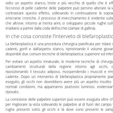
volto un aspetto stanco, triste e più vecchio di quello che è effe
l’eccesso di pelle cadente delle palpebre può persino alterare la vi
contrastare questo effetto, sollevando in continuazione le sopr
emicranie croniche. Il processo di invecchiamento è evidente sulla
che altrove. Intorno ai trenta anni, si sviluppano piccole rughe su
irradiano a partire dalla coda dell’occhio (zampe di gallina).
In che cosa consiste l’interveto di blefaroplasti
La blefaroplastica è una procedura chirurgica pianificata per ridare
cadenti, gonfi e dall’aspetto stanco, ripristinando il volume giovan
disponibili due comuni tecniche di blefaroplastica: superiore ed infer
Per evitare un aspetto innaturale, le moderne tecniche di chirurgi
cambiamenti strutturali della regione intorno agli occhi, ca
riposizionando il tessuto adiposo, risospendendo i muscoli e ri
cadente. Dopo un intervento di blefaroplastica propriamente pia
eseguito, gli occhi non dovrebbero avere più un aspetto insolito o
normali condizioni, ma appariranno piuttosto luminosi, evidenzi
riposato.
La correzione delle palpebre superiori può essere eseguita oltre ch
per migliorare la vista sollevando le palpebre al di fuori del campo v
rughe presenti sotto gli occhi e là dove sono presenti le zampe 