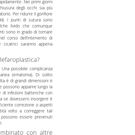
apidamente. Nei primi giorni
hiusura degli occhi sia più
orio. Per ridurre il gonfiore
di. I punti di sutura sono
alche livido che comunque
nti sono in grado di tornare
nel corso dell’intervento di
 cicatrici saranno appena
blefaroplastica?
i. Una possibile complicanza
tanea (ematoma). Di solito
ta è di grandi dimensioni è
he possono apparire lungo la
e di infezioni batteriche con
via se dovessero insorgere è
ficiente correzione o aspetti
ità volto a correggere tali
a) possono essere prevenuti
e.
ombinato con altre